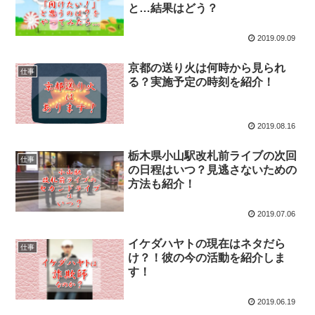
と…結果はどう？
2019.09.09
京都の送り火は何時から見られ
仕事
る？実施予定の時刻を紹介！
2019.08.16
栃木県小山駅改札前ライブの次回
仕事
の日程はいつ？見逃さないための
方法も紹介！
2019.07.06
イケダハヤトの現在はネタだら
仕事
け？！彼の今の活動を紹介しま
す！
2019.06.19