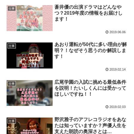
蒼井優の出演ドラマはどんなや
仕事
つ？2019年度の情報をお届けし
ます！
2019.06.06
あおり運転が50代に多い理由が解
仕事
明？！なぜそう思うのか解説しま
す！
2019.02.14
広尾学園の入試に挑める最低条件
仕事
を説明！たいしくんには受かって
ほしいですね！！
2019.02.03
野沢雅子のアフレコラジオをあな
仕事
たは知っていますか？声優人生を
支えた朗読の奥深さとは…