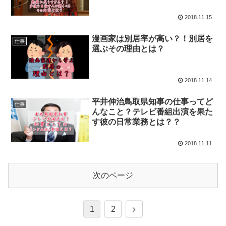
2018.11.15
漫画家は別居率が高い？！別居を
仕事
選ぶその理由とは？
2018.11.14
平井伸治鳥取県知事の仕事ってど
仕事
んなこと？テレビ番組出演を果た
す彼の日常業務とは？？
2018.11.11
次のページ
1
2