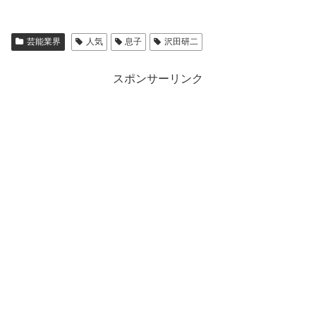
芸能業界
人気
息子
沢田研二
スポンサーリンク