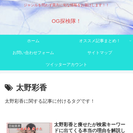
ジャンルを問わず貴方に旬な情報をお届けします！！
OG探検隊！
ホーム
オススメ記事まとめ！
お問い合わせフォーム
サイトマップ
ツイッターアカウント
太野彩香
太野彩香に関する記事に付けるタグです！
太野彩香と痩せたが検索キーワー
芸能業界
ドに出てくる本当の理由を解説し