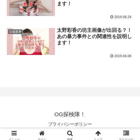
ます！
2019.06.24
太野彩香の坊主画像が出回る？！
芸能業界
あの暴力事件との関連性を説明し
ます！
2019.06.08
OG探検隊！
プライバシーポリシー
© 2018 OG探検隊！.
メニュー
ホーム
検索
トップ
サイドバー