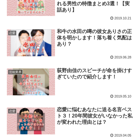
れる男性の特徴まとめ3選！【実
話あり】
2019.10.21
和牛の水田の噂の彼女ありさの正
恋愛
体を明かします！落ち着く気配は
あり？
2019.06.28
荻野由佳のスピーチが命を掛けす
芸能業界
ぎていたので紹介します！
2019.05.10
恋愛に悩むあなたに送る名言ベス
恋愛
ト３！20年間彼女がいなかった私
が変われた理由とは？
2019.04.05