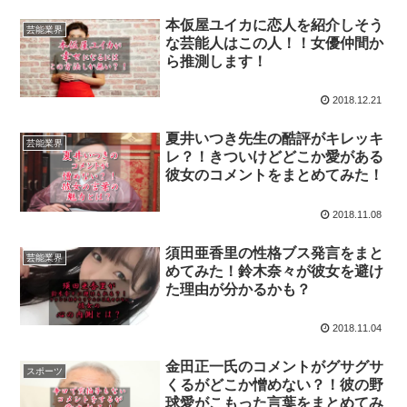
本仮屋ユイカに恋人を紹介しそう
芸能業界
な芸能人はこの人！！女優仲間か
ら推測します！
2018.12.21
夏井いつき先生の酷評がキレッキ
芸能業界
レ？！きついけどどこか愛がある
彼女のコメントをまとめてみた！
2018.11.08
須田亜香里の性格ブス発言をまと
芸能業界
めてみた！鈴木奈々が彼女を避け
た理由が分かるかも？
2018.11.04
金田正一氏のコメントがグサグサ
スポーツ
くるがどこか憎めない？！彼の野
球愛がこもった言葉をまとめてみ