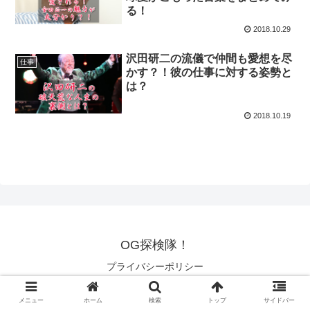
る！
2018.10.29
沢田研二の流儀で仲間も愛想を尽
仕事
かす？！彼の仕事に対する姿勢と
は？
2018.10.19
OG探検隊！
プライバシーポリシー
© 2018 OG探検隊！.
メニュー
ホーム
検索
トップ
サイドバー