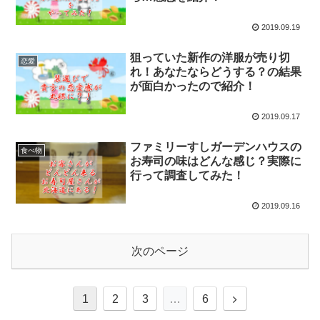
2019.09.19
狙っていた新作の洋服が売り切
恋愛
れ！あなたならどうする？の結果
が面白かったので紹介！
2019.09.17
ファミリーすしガーデンハウスの
食べ物
お寿司の味はどんな感じ？実際に
行って調査してみた！
2019.09.16
次のページ
1
2
3
…
6