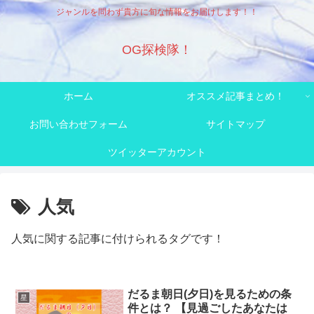
ジャンルを問わず貴方に旬な情報をお届けします！！
OG探検隊！
ホーム
オススメ記事まとめ！
お問い合わせフォーム
サイトマップ
ツイッターアカウント
人気
人気に関する記事に付けられるタグです！
だるま朝日(夕日)を見るための条
星
件とは？ 【見過ごしたあなたは