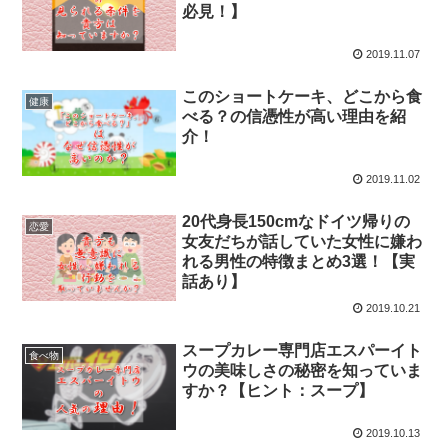
必見！】
2019.11.07
このショートケーキ、どこから食
健康
べる？の信憑性が高い理由を紹
介！
2019.11.02
20代身長150cmなドイツ帰りの
恋愛
女友だちが話していた女性に嫌わ
れる男性の特徴まとめ3選！【実
話あり】
2019.10.21
スープカレー専門店エスパーイト
食べ物
ウの美味しさの秘密を知っていま
すか？【ヒント：スープ】
2019.10.13