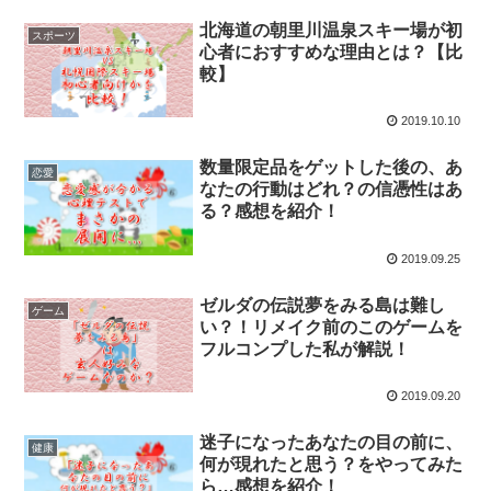
北海道の朝里川温泉スキー場が初
スポーツ
心者におすすめな理由とは？【比
較】
2019.10.10
数量限定品をゲットした後の、あ
恋愛
なたの行動はどれ？の信憑性はあ
る？感想を紹介！
2019.09.25
ゼルダの伝説夢をみる島は難し
ゲーム
い？！リメイク前のこのゲームを
フルコンプした私が解説！
2019.09.20
迷子になったあなたの目の前に、
健康
何が現れたと思う？をやってみた
ら…感想を紹介！