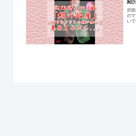
紹
沢田
ので
いで