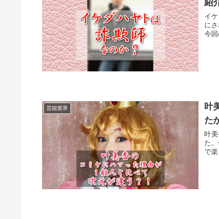
紹
イケ
にさ
今回
叶
芸能業界
た
叶美
た。
で楽