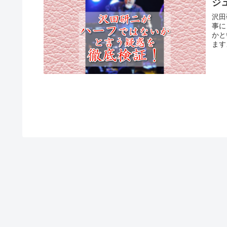
ジ
沢田
事に
かと
ます