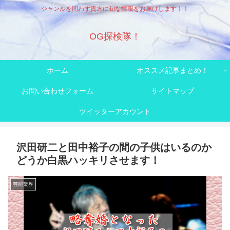
ジャンルを問わず貴方に旬な情報をお届けします！！
OG探検隊！
ホーム
オススメ記事まとめ！
お問い合わせフォーム
サイトマップ
ツイッターアカウント
沢田研二と田中裕子の間の子供はいるのか
どうか白黒ハッキリさせます！
芸能業界