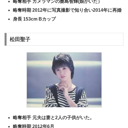
略奪相手 カメラマンの桑島智輝(娘がいた）
略奪時期 2012年に写真撮影で知り合い2014年に再婚
身長 153cm Bカップ
松田聖子
略奪相手 元夫は妻と2人の子供がいた。
略奪時期 2012年6月