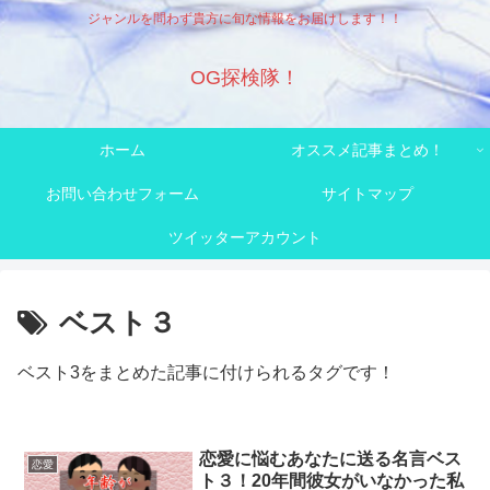
ジャンルを問わず貴方に旬な情報をお届けします！！
OG探検隊！
ホーム
オススメ記事まとめ！
お問い合わせフォーム
サイトマップ
ツイッターアカウント
ベスト３
ベスト3をまとめた記事に付けられるタグです！
恋愛に悩むあなたに送る名言ベス
恋愛
ト３！20年間彼女がいなかった私