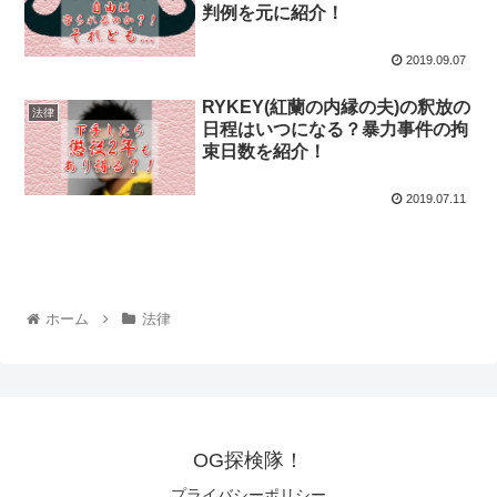
判例を元に紹介！
2019.09.07
RYKEY(紅蘭の内縁の夫)の釈放の
法律
日程はいつになる？暴力事件の拘
束日数を紹介！
2019.07.11
ホーム
法律
OG探検隊！
プライバシーポリシー