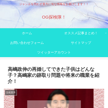
ジャンルを問わず貴方に旬な情報をお届けします！！
OG探検隊！
ホーム
オススメ記事まとめ！
お問い合わせフォーム
サイトマップ
ツイッターアカウント
高嶋政伸の再婚してできた子供はどんな
子？高嶋家の跡取り問題や将来の職業を紹
介！
芸能業界