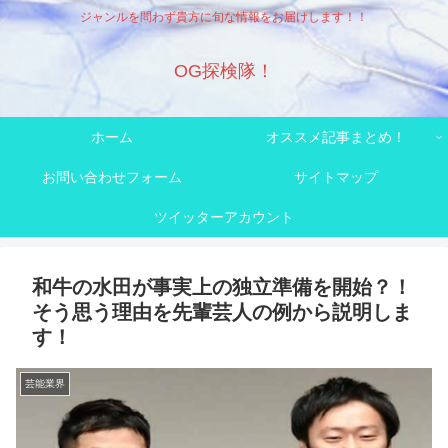
ジャンルを問わず貴方に旬な情報をお届けします！！
OG探検隊！
ホーム
オススメ記事まとめ！
お問い合わせフォーム
サイトマップ
ツイッターアカウント
和牛の水田が事実上の独立準備を開始？！
そう思う理由を先輩芸人の例から説明しま
す！
芸能業界