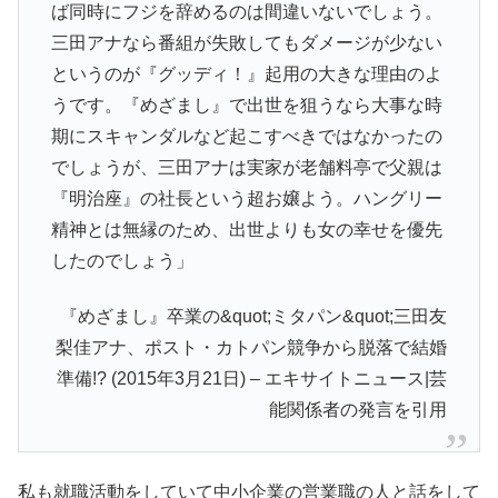
ば同時にフジを辞めるのは間違いないでしょう。
三田アナなら番組が失敗してもダメージが少ない
というのが『グッディ！』起用の大きな理由のよ
うです。『めざまし』で出世を狙うなら大事な時
期にスキャンダルなど起こすべきではなかったの
でしょうが、三田アナは実家が老舗料亭で父親は
『明治座』の社長という超お嬢よう。ハングリー
精神とは無縁のため、出世よりも女の幸せを優先
したのでしょう」
『めざまし』卒業の&quot;ミタパン&quot;三田友
梨佳アナ、ポスト・カトパン競争から脱落で結婚
準備!? (2015年3月21日) – エキサイトニュース|芸
能関係者の発言を引用
私も就職活動をしていて中小企業の営業職の人と話をして